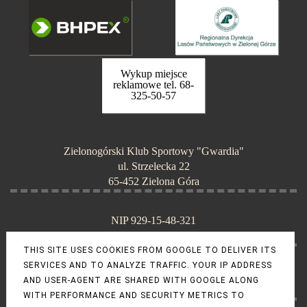
Wykup miejsce
reklamowe tel. 68-
325-50-57
Zielonogórski Klub Sportowy "Gwardia"
ul. Strzelecka 22
65-452 Zielona Góra
NIP 929-15-48-321
KRS 0000075340
THIS SITE USES COOKIES FROM GOOGLE TO DELIVER ITS
SERVICES AND TO ANALYZE TRAFFIC. YOUR IP ADDRESS
tel. 68-325-50-57 (sekretariat)
AND USER-AGENT ARE SHARED WITH GOOGLE ALONG
e-mail: gwardiazg@o2.pl
WITH PERFORMANCE AND SECURITY METRICS TO