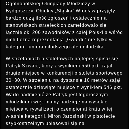
INSTRUKTOR STRZELECTWA
Ogólnopolskiej Olimpiady Młodzieży w
Bydgoszczy. Obiekty „Sląska” Wrocław przyjęły
bardzo dużą ilość zgłoszeń i ostatecznie na
stanowiskach strzeleckich zameldowało się
łącznie ok. 200 zawodników z całej Polski a wśród
nich liczna reprezentacja „Gwardii” nie tylko w
kategorii juniora młodszego ale i młodzika.
W strzelaniach pistoletowych najlepiej spisał się
Patryk Szwarc, który z wynikiem 550 pkt. zajał
drugie miejsce w konkurencji pistoletu sportowego
30+30. W strzelaniu na dystansie 10 metrów zajął
ostatecznie dziewiąte miejsce z wynikiem 546 pkt.
Warto nadmienić że Patryk jest tegorocznym
młodzikiem więc mamy nadzieję na wysokie
miejsca w rywalizacji o czempionat kraju w tej
właśnie kategorii. Miron Jarosiński w pistolecie
szybkostrzelnym uplasował się na