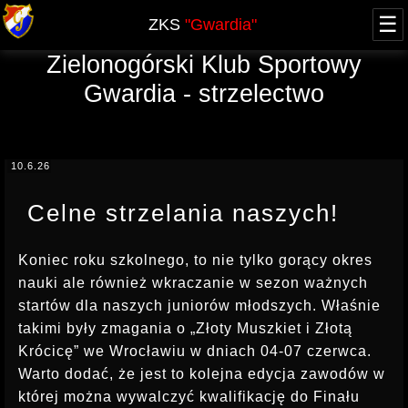
☰
ZKS
"Gwardia"
Zielonogórski Klub Sportowy
O NAS
Gwardia - strzelectwo
WŁADZE
ZAWODY
HISTORIA - blog
AKTUALNY KALENDARZ
NABÓR
JUBILEUSZ 60-lecia
10.6.26
XXV FOOM 2019
GRUPA OPEN
SPRAWOZDANIA
ARCHIWUM
Celne strzelania naszych!
PRZYSTĄPIENIE
KURSY
REGULAMINY, UPRAWNIENIA
REGULAMIN
TERMINY KURSÓW, UPRAWNIENIA
Koniec roku szkolnego, to nie tylko gorący okres
OFERTA
LICENCJA PZSS
nauki ale również wkraczanie w sezon ważnych
KWALIFIKOWANY PRACOWNIK OCHRONY
RODO
startów dla naszych juniorów młodszych. Właśnie
POZWOLENIE NA BROŃ
DOSKONALĄCY PRACOWNIKA OCHRONY
takimi były zmagania o „Złoty Muszkiet i Złotą
KONTAKT
KOMUNIKATY
Krócicę” we Wrocławiu w dniach 04-07 czerwca.
KURS DETEKTYWA
Warto dodać, że jest to kolejna edycja zawodów w
PROWADZĄCY STRZELANIE
której można wywalczyć kwalifikację do Finału