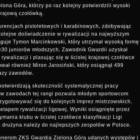
na Góra, którzy po raz kolejny potwierdzili wysoki
krajową czołówką.
kurencjach pistoletowych i karabinowych, zdobywając
 kolejne doświadczenie w rywalizacji na najwyższym
guje Tymon Marcinkowski, który utrzymał wysoką formę
2×30 juniorów młodszych. Zawodnik Gwardii uzyskał
ywalizacji i plasując się w ścisłej krajowej czołówce
ował również Miron Jarosiński, który osiągnął 499
 fazy zawodów.
potwierdzają skuteczność systematycznej pracy
ł w zawodach tej rangi pozwala młodym sportowcom
ygotowywać się do kolejnych imprez mistrzowskich.
apem rywalizacji ligowej. Wyniki osiągnięte przez
mania klubu w ścisłej czołówce klasyfikacji Ligi
 drużyna należy do najlepszych zespołów w Polsce.
renerom ZKS Gwardia Zielona Góra udanych występów i