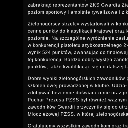
zabraknąć reprezentantów ZKS Gwardia Zielo
poziom sportowy i ambitnie rywalizowali z 
Zielonogórscy strzelcy wystartowali w kon
cenne punkty do klasyfikacji krajowej oraz
poziomie. Na szczególne wyróżnienie zasłu
w konkurencji pistoletu szybkostrzelnego 
wynik 524 punktów, awansując do finałowej r
tej konkurencji. Bardzo dobry występ zanot
punktów, także kwalifikując się do dalszej
Dobre wyniki zielonogórskich zawodników 
szkoleniowej prowadzonej w klubie. Udzia
zdobywać bezcenne doświadczenie oraz prz
Puchar Prezesa PZSS był również ważnym et
zawodników Gwardii przyczyniły się do utrzy
Młodzieżowej PZSS, w której zielonogórska
Gratulujemy wszystkim zawodnikom oraz t