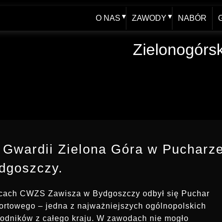
O NAS
ZAWODY
NABÓR
WŁADZE
AKTUALNY KALENDAR
Zielonogórs
HISTORIA - blog
XXV FOOM 2019
JUBILEUSZ 60-lecia
ARCHIWUM
SPRAWOZDANIA
REGULAMINY, UPRAWNIENIA
 Gwardii Zielona Góra w Pucharz
dgoszczy.
nicach CWZS Zawisza w Bydgoszczy odbył się Puchar
ortowego – jedna z najważniejszych ogólnopolskich
odników z całego kraju. W zawodach nie mogło