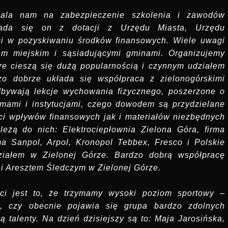
zwala nam na zabezpieczenie szkolenia i zawodów
łada się on z dotacji z Urzędu Miasta, Urzędu
ci w pozyskiwaniu środków finansowych. Wiele uwagi
m miejskim i sąsiadującymi gminami. Organizujemy
óre cieszą się dużą popularnością i czynnym udziałem
dzo dobrze układa się współpraca z zielonogórskimi
dbywają lekcje wychowania fizycznego, poszerzone o
rmami i instytucjami, czego dowodem są przydzielane
ci wpływów finansowych jak i materiałów niezbędnych
leżą do nich: Elektrociepłownia Zielona Góra, firma
ma Sanpol, Arpol, Kronopol Tebbex, Fresco i Polskie
iałem w Zielonej Górze. Bardzo dobrą współpracę
 i Aresztem Śledczym w Zielonej Górze.
ści jest to, że trzymamy wysoki poziom sportowy –
u, czy obecnie pojawia się grupa bardzo zdolnych
 talenty. Na dzień dzisiejszy są to: Maja Jarosińska,