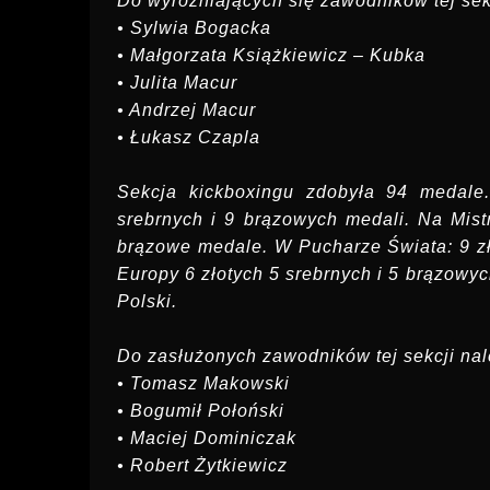
Do wyróżniających się zawodników tej sek
• Sylwia Bogacka
• Małgorzata Książkiewicz – Kubka
• Julita Macur
• Andrzej Macur
• Łukasz Czapla
Sekcja kickboxingu zdobyła 94 medale.
srebrnych i 9 brązowych medali. Na Mist
brązowe medale. W Pucharze Świata: 9 zł
Europy 6 złotych 5 srebrnych i 5 brązowy
Polski.
Do zasłużonych zawodników tej sekcji nal
• Tomasz Makowski
• Bogumił Połoński
• Maciej Dominiczak
• Robert Żytkiewicz