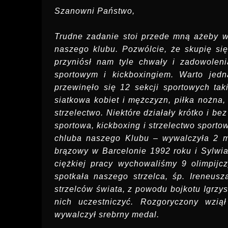
Szanowni Państwo,
Trudne zadanie stoi przede mną ażeby w 
naszego klubu. Pozwólcie, że skupię się 
przyniósł nam tyle chwały i zadowoleni
sportowym i kickboxingiem. Warto jedn
przewinęło się 12 sekcji sportowych taki
siatkowa kobiet i mężczyzn, piłka nożna, 
strzelectwo. Niektóre działały krótko i b
sportowa, kickboxing i strzelectwo sporto
chluba naszego Klubu – wywalczyła 2 me
brązowy w Barcelonie 1992 roku i Sylwi
ciężkiej pracy wychowaliśmy 9 olimpijc
spotkała naszego strzelca, śp. Ireneus
strzelców świata, z powodu bojkotu Igrzy
nich uczestniczyć. Rozgoryczony wzi
wywalczył srebrny medal.