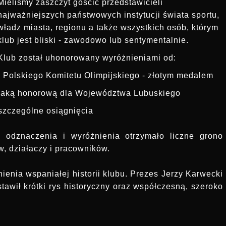
Mieliśmy zaszczyt gościć przedstawicieli
najważniejszych państwowych instytucji świata sportu,
władz miasta, regionu a także wszystkich osób, którym
klub jest bliski - zawodowo lub sentymentalnie.
Klub został uhonorowany wyróżnieniami od:
- Polskiego Komitetu Olimpijskiego - złotym medalem
naką honorową dla Województwa Lubuskiego
 szczególne osiągnięcia
 odznaczenia i wyróżnienia otrzymało liczne grono
, działaczy i pracowników.
ienia wspaniałej historii klubu. Prezes Jerzy Karwecki
tawił krótki rys historyczny oraz współczesną, szeroko