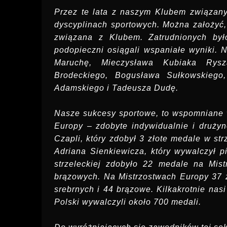
Przez te lata z naszym Klubem związany
dyscyplinach sportowych. Można założyć, 
związana z Klubem. Zatrudnionych było
podopieczni osiągali wspaniałe wyniki. 
Maruchę, Mieczysława Kubiaka Rysz
Brodeckiego, Bogusława Sułkowskiego
Adamskiego i Tadeusza Dudę.
Nasze sukcesy sportowe, to wspomniane wc
Europy – zdobyte indywidualnie i druży
Czapli, który zdobył 3 złote medale w st
Adriana Sienkiewicza, który wywalczył p
strzeleckiej zdobyło 22 medale na Mis
brązowych. Na Mistrzostwach Europy 37 
srebrnych i 44 brązowe. Kilkakrotnie nas
Polski wywalczyli około 700 medali.