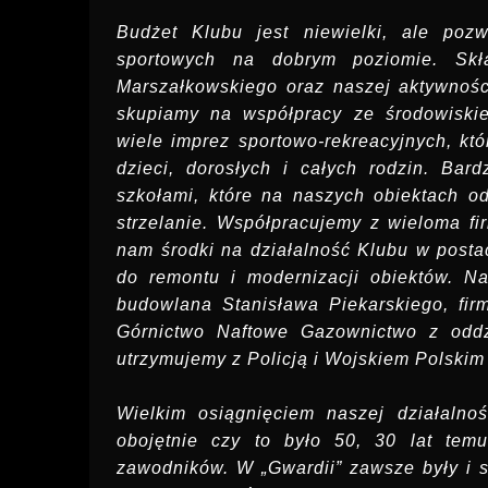
Budżet Klubu jest niewielki, ale po
sportowych na dobrym poziomie. Sk
Marszałkowskiego oraz naszej aktywnoś
skupiamy na współpracy ze środowiskie
wiele imprez sportowo-rekreacyjnych, kt
dzieci, dorosłych i całych rodzin. Bar
szkołami, które na naszych obiektach o
strzelanie. Współpracujemy z wieloma fi
nam środki na działalność Klubu w posta
do remontu i modernizacji obiektów. Na
budowlana Stanisława Piekarskiego, fir
Górnictwo Naftowe Gazownictwo z oddz
utrzymujemy z Policją i Wojskiem Polskim
Wielkim osiągnięciem naszej działalno
obojętnie czy to było 50, 30 lat tem
zawodników. W „Gwardii” zawsze były i są