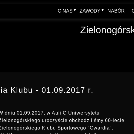
O NAS
ZAWODY
NABÓR
WŁADZE
AKTUALNY KALENDAR
Zielonogórs
HISTORIA - blog
XXV FOOM 2019
JUBILEUSZ 60-lecia
ARCHIWUM
SPRAWOZDANIA
REGULAMINY, UPRAWNIENIA
a Klubu - 01.09.2017 r.
W dniu 01.09.2017, w Auli C Uniwersytetu
Zielonogórskiego uroczyście obchodziliśmy 60-lecie
Zielonogórskiego Klubu Sportowego "Gwardia".