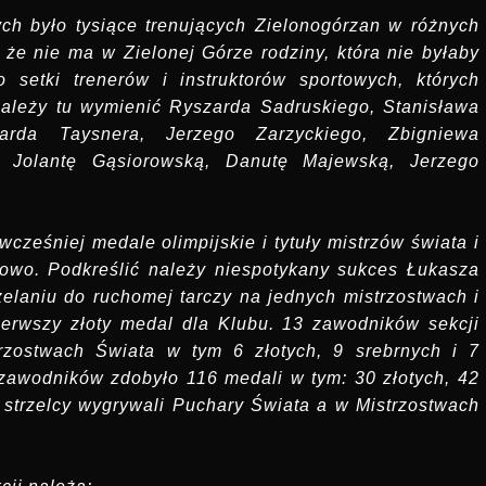
ch było tysiące trenujących Zielonogórzan w różnych
że nie ma w Zielonej Górze rodziny, która nie byłaby
 setki trenerów i instruktorów sportowych, których
Należy tu wymienić Ryszarda Sadruskiego, Stanisława
arda Taysnera, Jerzego Zarzyckiego, Zbigniewa
, Jolantę Gąsiorowską, Danutę Majewską, Jerzego
ześniej medale olimpijskie i tytuły mistrzów świata i
nowo. Podkreślić należy niespotykany sukces Łukasza
rzelaniu do ruchomej tarczy na jednych mistrzostwach i
ierwszy złoty medal dla Klubu. 13 zawodników sekcji
trzostwach Świata w tym 6 złotych, 9 srebrnych i 7
zawodników zdobyło 116 medali w tym: 30 złotych, 42
i strzelcy wygrywali Puchary Świata a w Mistrzostwach