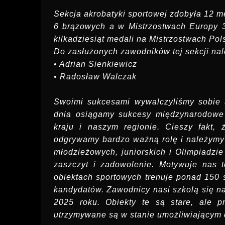
Sekcja akrobatyki sportowej zdobyła 12 me
6 brązowych a w Mistrzostwach Europy 3
kilkadziesiąt medali na Mistrzostwach Pols
Do zasłużonych zawodników tej sekcji nal
• Adrian Sienkiewicz
• Radosław Walczak
Swoimi sukcesami wywalczyliśmy sobie ś
dnia osiągamy sukcesy międzynarodowe 
kraju i naszym regionie. Cieszy fakt,
odgrywamy bardzo ważną rolę i należymy
młodzieżowych, juniorskich i Olimpiadzi
zaszczyt i zadowolenie. Motywuje nas t
obiektach sportowych trenuje ponad 150 s
kandydatów. Zawodnicy nasi szkolą się n
2025 roku. Obiekty te są stare, ale p
utrzymywane są w stanie umożliwiającym c