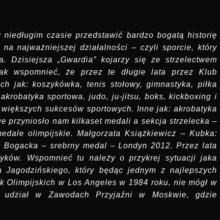
niedługim czasie przedstawić bardzo bogatą historię
na najważniejszej działalności – czyli sporcie, który
a. Dzisiejsza „Gwardia” kojarzy się ze strzelectwem
ak wspomnieć, że przez te długie lata przez Klub
ch jak: koszykówka, tenis stołowy, gimnastyka, piłka
akrobatyka sportowa, judo, ju-jitsu, boks, kickboxing i
ez większych sukcesów sportowych. Inne jak: akrobatyka
we przyniosło nam kilkaset medali a sekcja strzelecka –
dale olimpijskie. Małgorzata Książkiewicz – Kubka:
a Bogacka – srebrny medal – Londyn 2012. Przez lata
zyków. Wspomnieć tu należy o przykrej sytuacji jaka
za Jagodzińskiego, który będąc jednym z najlepszych
sk Olimpijskich w Los Angeles w 1984 roku, nie mógł w
ął udział w Zawodach Przyjaźni w Moskwie, gdzie