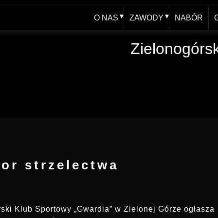
O NAS
ZAWODY
NABÓR
WŁADZE
AKTUALNY KALENDAR
Zielonogórs
HISTORIA - blog
XXV FOOM 2019
JUBILEUSZ 60-lecia
ARCHIWUM
SPRAWOZDANIA
REGULAMINY, UPRAWNIENIA
tor strzelectwa
ski Klub Sportowy „Gwardia” w Zielonej Górze ogłasza