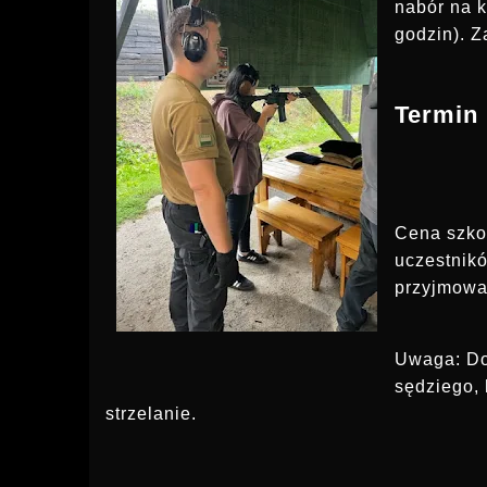
nabór na k
godzin). Z
Termin 
Cena szkol
uczestnik
przyjmowan
Uwaga: Do
sędziego, 
strzelanie.