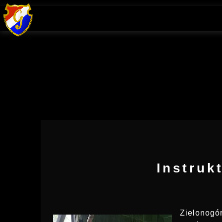
Instruk
Zielonogór