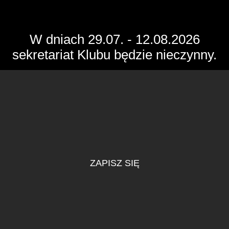
W dniach 29.07. - 12.08.2026
W dniach 29.07. - 12.08.2026
sekretariat Klubu będzie nieczynny.
sekretariat Klubu będzie nieczynny.
ZAPISZ SIĘ