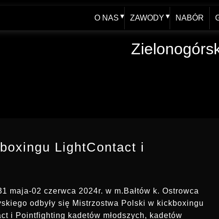
O NAS
ZAWODY
NABÓR
WŁADZE
AKTUALNY KALENDAR
Zielonogórs
HISTORIA - blog
XXV FOOM 2019
JUBILEUSZ 60-lecia
ARCHIWUM
SPRAWOZDANIA
REGULAMINY, UPRAWNIENIA
boxingu LightContact i
31 maja-02 czerwca 2024r. w m.Bałtów k. Ostrowca
skiego odbyły się Mistrzostwa Polski w kickboxingu
ct i Pointfighting kadetów młodszych, kadetów