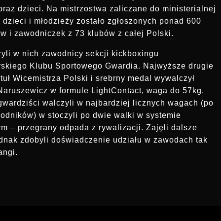
oraz dzieci. Na mistrzostwa zaliczane do ministerialnej
i dzieci i młodzieży zostało zgłoszonych ponad 600
 i zawodniczek z 73 klubów z całej Polski.
yli w nich zawodnicy sekcji kickboxingu
rskiego Klubu Sportowego Gwardia. Najwyższe drugie
ytuł Wicemistrza Polski i srebrny medal wywalczył
Naruszewicz w formule LightContact, waga do 57kg.
gwardziści walczyli w najbardziej licznych wagach (po
odników) w stoczyli po dwie walki w systemie
 – przegrany odpada z rywalizacji. Zajęli dalsze
ednak zdobyli doświadczenie udziału w zawodach tak
angi.