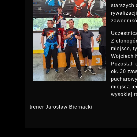
starszych 
rywalizacj
zawodników
Uczestnicz
Zielonogó
miejsce, t
Wojciech 
Pozostali 
ok. 30 zaw
pucharowym
miejsca j
wysokiej r
trener Jarosław Biernacki