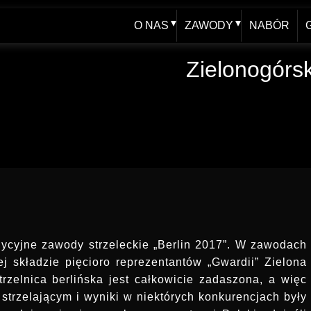
O NAS
ZAWODY
NABÓR
WŁADZE
AKTUALNY KALENDAR
Zielonogórs
HISTORIA - blog
XXV FOOM 2019
JUBILEUSZ 60-lecia
ARCHIWUM
SPRAWOZDANIA
REGULAMINY, UPRAWNIENIA
adycyjne zawody strzeleckie „Berlin 2017”. W zawodach
ej składzie pięcioro reprezentantów „Gwardii” Zielona
zelnica berlińska jest całkowicie zadaszona, a więc
strzelającym i wyniki w niektórych konkurencjach były