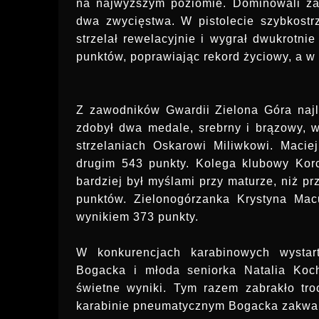
na najwyższym poziomie. Dominowali zaw
dwa zwycięstwa. W pistolecie szybkost
strzelał rewelacyjnie i wygrał dwukrotni
punktów, poprawiając rekord życiowy, a w d
Z zawodników Gwardii Zielona Góra najle
zdobył dwa medale, srebrny i brązowy, w
strzelaniach Oskarowi Miliwkowi. Maci
drugim 543 punkty. Kolega klubowy Korc
bardziej był myślami przy maturze, niż prz
punktów. Zielonogórzanka Krystyna Mac
wynikiem 373 punkty.
W konkurencjach karabinowych wystar
Bogacka i młoda seniorka Natalia Koch
świetne wyniki. Tym razem zabrakło tr
karabinie pneumatycznym Bogacka zakwalifi