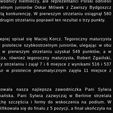
odnicy niemieccy, ale reprezentanci Polski odnieśli
rzelnym juniorów Oskar Miliwek z Zawiszy Bydgoszcz
e tą konkurencję. W pierwszym strzelaniu osiągnął 580
rugim strzelaniu poprawił ten rezultat o trzy punkty.
piej spisał się Maciej Korcz. Tegoroczny maturzysta
 pistolecie szybkostrzelnym juniorów, ulegając w obu
ej w pierwszym strzelaniu uzyskał 549 punktów, a w
za, również tegoroczny maturzysta, Robert Zgaiński,
y strzelaniu i zajął 7 i 6 miejsce z wynikami 516 i 537
ur w pistolecie pneumatycznym zajęła 11 miejsce z
towała nasza najlepsza zawodniczka Pani Sylwia
ańska. Pani Sylwia zazwyczaj w Berlinie strzelała
ochę szczęścia i formy do wskoczenia na podium. W
kowała się do finału z 5 pozycji, a finał ukończyła na