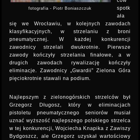
ców
INSTRUKTOR STRZELECTWA
spotk
fotografia - Piotr Boniaszczuk
ała
się we Wrocławiu, w kolejnych zawodach
klasyfikacyjnych, w strzelaniu z broni
pneumatycznej. W każdej konkurencji
zawodnicy strzelali dwukrotnie. Pierwsze
zawody kończyły strzelania finałowe, a w
drugich zawodach rywalizację kończyły
eliminacje. Zawodnicy „Gwardii” Zielona Góra
pięciokrotnie stawali na podium.
Najlepszym z zielonogórskich strzelców był
Grzegorz Długosz, który w eliminacjach
pistoletu pneumatycznego seniorów musiał
uznać wyższość najlepszego polskiego strzelca
w tej konkurencji, Wojciecha Knapika z Zawiszy
Bydgoszcz, ale Grzegorz uzyskał wartościowy