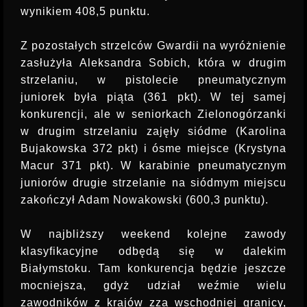
wynikiem 408,5 punktu.
Z pozostałych strzelców Gwardii na wyróżnienie
zasłużyła Aleksandra Sobich, która w drugim
strzelaniu, w pistolecie pneumatycznym
juniorek była piąta (361 pkt). W tej samej
konkurencji, ale w seniorkach Zielonogórzanki
w drugim strzelaniu zajęły siódme (Karolina
Bujakowska 372 pkt) i ósme miejsce (Krystyna
Macur 371 pkt). W karabinie pneumatycznym
juniorów drugie strzelanie na siódmym miejscu
zakończył Adam Nowakowski (600,3 punktu).
W najbliższy weekend kolejne zawody
klasyfikacyjne odbędą się w dalekim
Białymstoku. Tam konkurencja będzie jeszcze
mocniejsza, gdyż udział weźmie wielu
zawodników z krajów zza wschodniej granicy,