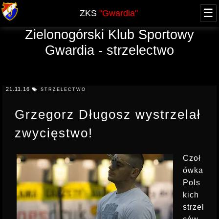
☰
ZKS
"Gwardia"
Zielonogórski Klub Sportowy
O NAS
Gwardia - strzelectwo
WŁADZE
ZAWODY
HISTORIA - blog
AKTUALNY KALENDARZ
NABÓR
JUBILEUSZ 60-lecia
21.11.16
STRZELECTWO
XXV FOOM 2019
GRUPA OPEN
SPRAWOZDANIA
ARCHIWUM
Grzegorz Długosz wystrzelał
PRZYSTĄPIENIE
KURSY
REGULAMINY, UPRAWNIENIA
zwycięstwo!
REGULAMIN
TERMINY KURSÓW, UPRAWNIENIA
OFERTA
LICENCJA PZSS
KWALIFIKOWANY PRACOWNIK OCHRONY
Czoł
RODO
POZWOLENIE NA BROŃ
ówka
DOSKONALĄCY PRACOWNIKA OCHRONY
Pols
KONTAKT
KOMUNIKATY
KURS DETEKTYWA
kich
PROWADZĄCY STRZELANIE
strzel