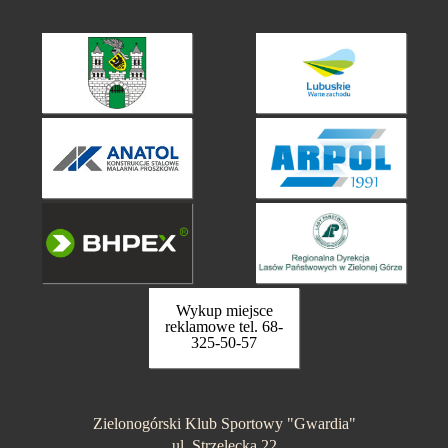
Wykup miejsce
reklamowe tel. 68-
325-50-57
Zielonogórski Klub Sportowy "Gwardia"
ul. Strzelecka 22