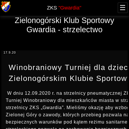
☰
ZKS
"Gwardia"
Zielonogórski Klub Sportowy
O NAS
Gwardia - strzelectwo
WŁADZE
ZAWODY
HISTORIA - blog
AKTUALNY KALENDARZ
NABÓR
JUBILEUSZ 60-lecia
17.9.20
XXV FOOM 2019
GRUPA OPEN
SPRAWOZDANIA
ARCHIWUM
Winobraniowy Turniej dla dzieci
PRZYSTĄPIENIE
KURSY
REGULAMINY, UPRAWNIENIA
Zielonogórskim Klubie Sporto
REGULAMIN
TERMINY KURSÓW, UPRAWNIENIA
OFERTA
LICENCJA PZSS
KWALIFIKOWANY PRACOWNIK OCHRONY
W dniu 12.09.2020 r. na strzelnicy pneumatycznej Z
RODO
POZWOLENIE NA BROŃ
Turniej Winobraniowy dla mieszkańców miasta w str
DOSKONALĄCY PRACOWNIKA OCHRONY
strzelnicy ZKS „Gwardia”. Mieliśmy okazję aby wzbog
KONTAKT
KOMUNIKATY
KURS DETEKTYWA
Zielonej Góry o zawody, których przebieg pozwala n
PROWADZĄCY STRZELANIE
bezpiecznych warunków pod kątem reżimu sanitarneg