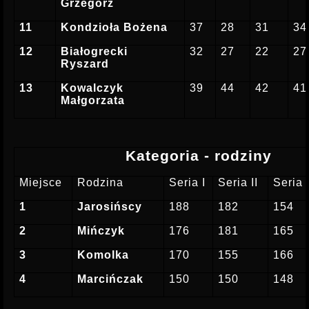
Grzegorz
11
Kondzioła Bożena
37
28
31
34
12
Białogrecki
32
27
22
27
Ryszard
13
Kowalczyk
39
44
42
41
Małgorzata
Kategoria - rodziny
Miejsce
Rodzina
Seria I
Seria II
Seria I
1
Jarosińscy
188
182
154
2
Mińczyk
176
181
165
3
Komolka
170
155
166
4
Marcińczak
150
150
148