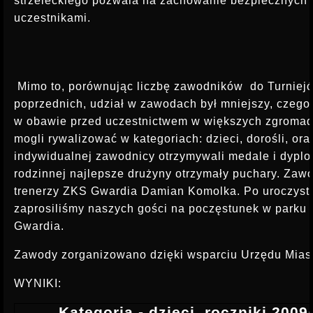
strzeleckiego pozwala na zachowanie bezpiecznych 
INSTRUKTOR STRZELECTWA
uczestnikami.
Mimo to, porównując liczbę zawodników
do Turniejó
poprzednich, udział w zawodach był mniejszy, czego
w obawie przed uczestnictwem w większych zgroma
mogli rywalizować w kategoriach: dzieci, dorośli, ora
indywidualnej zawodnicy otrzymywali medale i dyplo
rodzinnej najlepsze drużyny otrzymały puchary. Zaw
trenerzy ZKS Gwardia Damian Komolka. Po uroczyste
zaprosiliśmy naszych gości na poczęstunek w parku
Gwardia.
Zawody zorganizowano dzięki wsparciu Urzędu Mias
WYNIKI:
Kategoria - dzieci, roczniki 2009