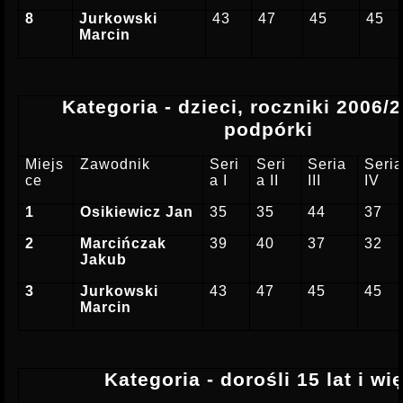
8
Jurkowski
43
47
45
45
Marcin
Kategoria - dzieci, roczniki 2006/2
podpórki
Miejs
Zawodnik
Seri
Seri
Seria
Seri
ce
a I
a II
III
IV
1
Osikiewicz Jan
35
35
44
37
2
Marcińczak
39
40
37
32
Jakub
3
Jurkowski
43
47
45
45
Marcin
Kategoria - dorośli 15 lat i wi