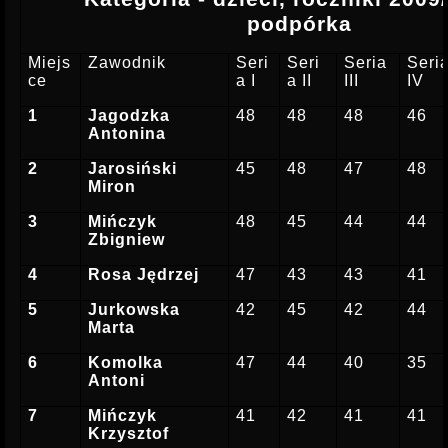
podpórka
Miejs
Zawodnik
Seri
Seri
Seria
Seri
ce
a I
a II
III
IV
1
Jagodzka
48
48
48
46
Antonina
2
Jarosiński
45
48
47
48
Miron
3
Mińczyk
48
45
44
44
Zbigniew
4
Rosa Jędrzej
47
43
43
41
5
Jurkowska
42
45
42
44
Marta
6
Komolka
47
44
40
35
Antoni
7
Mińczyk
41
42
41
41
Krzysztof