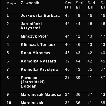
Zawodnik
Ser
Seri
Seri
Se
Miejsc
ia I
a II
a III
a 
e
1
Jurkowska Barbara
48
49
46
46
2
Jarosiński
46
44
46
46
Krzysztof
3
Mińczyk Piotr
44
42
43
47
4
Klimczak Tomasz
40
46
43
43
5
Rosa Mirosław
45
43
42
40
6
Komolka Ryszard
39
44
42
45
7
Komolka Krystyna
40
43
35
37
8
Pawelec
37
39
41
37
(Jarosiński)
Bogdan
9
Marcińczak Mateusz
34
36
37
43
10
Marcińczak
35
36
41
38