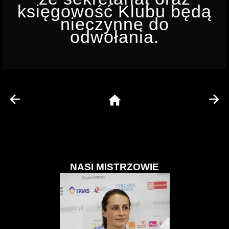
INSTRUKTOR STRZELECTWA
księgowość Klubu będą
nieczynne do
odwołania.
NASI MISTRZOWIE