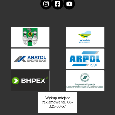
Wykup miejsce
reklamowe tel. 68-
325-50-57