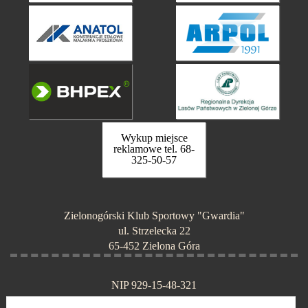
Wykup miejsce
reklamowe tel. 68-
325-50-57
Zielonogórski Klub Sportowy "Gwardia"
ul. Strzelecka 22
65-452 Zielona Góra
NIP 929-15-48-321
KRS 0000075340