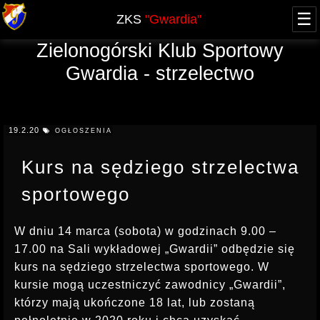
☰
ZKS
"Gwardia"
Zielonogórski Klub Sportowy
O NAS
Gwardia - strzelectwo
WŁADZE
ZAWODY
HISTORIA - blog
AKTUALNY KALENDARZ
NABÓR
JUBILEUSZ 60-lecia
19.2.20
OGŁOSZENIA
XXV FOOM 2019
GRUPA OPEN
SPRAWOZDANIA
ARCHIWUM
Kurs na sędziego strzelectwa
PRZYSTĄPIENIE
KURSY
REGULAMINY, UPRAWNIENIA
sportowego
REGULAMIN
TERMINY KURSÓW, UPRAWNIENIA
OFERTA
LICENCJA PZSS
KWALIFIKOWANY PRACOWNIK OCHRONY
W dniu 14 marca (sobota) w godzinach 9.00 –
RODO
POZWOLENIE NA BROŃ
17.00 na Sali wykładowej „Gwardii” odbędzie się
DOSKONALĄCY PRACOWNIKA OCHRONY
kurs na sędziego strzelectwa sportowego. W
KONTAKT
KOMUNIKATY
KURS DETEKTYWA
kursie mogą uczestniczyć zawodnicy „Gwardii”,
PROWADZĄCY STRZELANIE
którzy mają ukończone 18 lat, lub zostaną