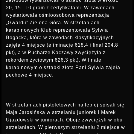
zawodów rywalizowali o sztabki złota wielkości
INSTRUKTOR STRZELECTWA
20, 15 i 10 gram z certyfikatami. W zawodach
wystartowała ośmioosobowa reprezentacja
„Gwardii” Zielona Góra. W strzelaniach
karabinowych Klub reprezentowała Sylwia
Bogacka, która w zawodach klasyfikacyjnych
zajęła 4 miejsce (eliminacje 618,4 i finał 204,8
pkt), a w Pucharze Kaczawy zwyciężyła z
rekordem życiowym 626,3 pkt). W finale
karabinowym o sztabki złota Pani Sylwia zajęła
pechowe 4 miejsce.
W strzelaniach pistoletowych najlepiej spisali się
Maja Jarosińska w strzelaniu juniorek i Marek
Ujazdowski w juniorach. Oboje zwyciężyli w obu
strzelaniach. W pierwszym strzelaniu 2 miejsce w