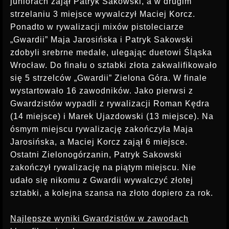
juniorach zajął Patryk Sakowski, a w drugim
strzelaniu 3 miejsce wywalczył Maciej Korcz.
Ponadto w rywalizacji mixów pistoleciarze
„Gwardii” Maja Jarosińska i Patryk Sakowski
zdobyli srebrne medale, ulegając duetowi Śląska
Wrocław. Do finału o sztabki złota zakwalifikowało
się 5 strzelców „Gwardii” Zielona Góra. W finale
wystartowało 16 zawodników. Jako pierwsi z
Gwardzistów wypadli z rywalizacji Roman Kędra
(14 miejsce) i Marek Ujazdowski (13 miejsce). Na
ósmym miejscu rywalizację zakończyła Maja
Jarosińska, a Maciej Korcz zajął 6 miejsce.
Ostatni Zielonogórzanin, Patryk Sakowski
zakończył rywalizację na piątym miejscu. Nie
udało się nikomu z Gwardii wywalczyć złotej
sztabki, a kolejna szansa na złoto dopiero za rok.
Najlepsze wyniki Gwardzistów w zawodach