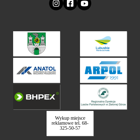
Wykup miejsce
reklamowe tel. 68-
325-50-57