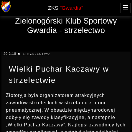
☰
ZKS
"Gwardia"
Zielonogórski Klub Sportowy
O NAS
Gwardia - strzelectwo
WŁADZE
ZAWODY
HISTORIA - blog
AKTUALNY KALENDARZ
NABÓR
JUBILEUSZ 60-lecia
20.2.18
STRZELECTWO
XXV FOOM 2019
GRUPA OPEN
SPRAWOZDANIA
ARCHIWUM
Wielki Puchar Kaczawy w
PRZYSTĄPIENIE
KURSY
REGULAMINY, UPRAWNIENIA
strzelectwie
REGULAMIN
TERMINY KURSÓW, UPRAWNIENIA
OFERTA
LICENCJA PZSS
KWALIFIKOWANY PRACOWNIK OCHRONY
Złotoryja była organizatorem atrakcyjnych
RODO
POZWOLENIE NA BROŃ
zawodów strzeleckich w strzelaniu z broni
DOSKONALĄCY PRACOWNIKA OCHRONY
pneumatycznej. W obsadzie międzynarodowej
KONTAKT
KOMUNIKATY
KURS DETEKTYWA
odbyły się zawody klasyfikacyjne, a następnie
PROWADZĄCY STRZELANIE
„Wielki Puchar Kaczawy”. Najlepsi zawodnicy tych