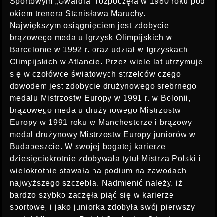
Sportowym „Gwardia” rozpoczęła w 1980 roku pod
INSTRUKTOR STRZELECTWA
okiem trenera Stanisława Maruchy.
Największym osiągnięciem jest zdobycie
brązowego medalu Igrzysk Olimpijskich w
Barcelonie w 1992 r. oraz udział w Igrzyskach
Olimpijskich w Atlancie. Przez wiele lat utrzymuje
się w czołówce światowych strzelców czego
dowodem jest zdobycie drużynowego srebrnego
medalu Mistrzostw Europy w 1991 r. w Bolonii,
brązowego medalu drużynowego Mistrzostw
Europy w 1991 roku w Manchesterze i brązowy
medal drużynowy Mistrzostw Europy juniorów w
Budapeszcie. W swojej bogatej karierze
dziesięciokrotnie zdobywała tytuł Mistrza Polski i
wielokrotnie stawała na podium na zawodach
najwyższego szczebla. Nadmienić należy, iż
bardzo szybko zaczęła piąć się w karierze
sportowej i jako juniorka zdobyła swój pierwszy