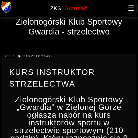
☰
ZKS
"Gwardia"
Zielonogórski Klub Sportowy
O NAS
Gwardia - strzelectwo
WŁADZE
ZAWODY
HISTORIA - blog
AKTUALNY KALENDARZ
NABÓR
JUBILEUSZ 60-lecia
8.11.23
STRZELECTWO
XXV FOOM 2019
GRUPA OPEN
SPRAWOZDANIA
ARCHIWUM
KURS INSTRUKTOR
PRZYSTĄPIENIE
KURSY
REGULAMINY, UPRAWNIENIA
STRZELECTWA
REGULAMIN
TERMINY KURSÓW, UPRAWNIENIA
OFERTA
LICENCJA PZSS
KWALIFIKOWANY PRACOWNIK OCHRONY
Zielonogórski Klub Sportowy
RODO
„Gwardia” w Zielonej Górze
POZWOLENIE NA BROŃ
DOSKONALĄCY PRACOWNIKA OCHRONY
ogłasza nabór na kurs
KONTAKT
KOMUNIKATY
KURS DETEKTYWA
instruktorów sportu w
strzelectwie sportowym (210
PROWADZĄCY STRZELANIE