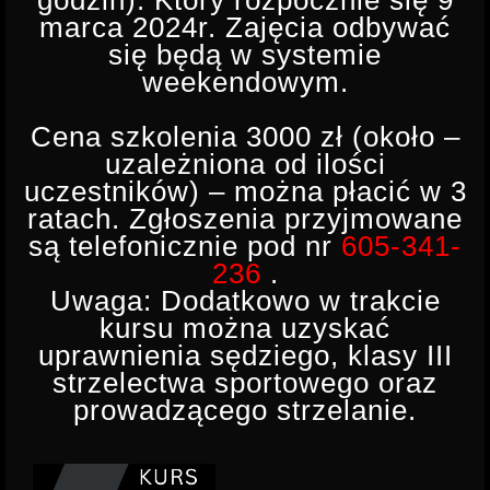
godzin). Który rozpocznie się 9
INSTRUKTOR STRZELECTWA
marca 2024r. Zajęcia odbywać
się będą w systemie
weekendowym.
Cena szkolenia 3000 zł (około –
uzależniona od ilości
uczestników) – można płacić w 3
ratach. Zgłoszenia przyjmowane
są telefonicznie pod nr
605-341-
236
.
Uwaga: Dodatkowo w trakcie
kursu można uzyskać
uprawnienia sędziego, klasy III
strzelectwa sportowego oraz
prowadzącego strzelanie.