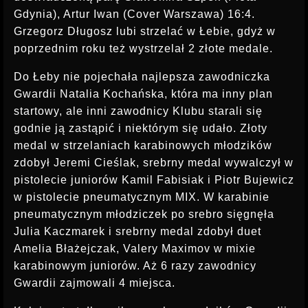
Gdynia), Artur Iwan (Cover Warszawa) 16:4.
Grzegorz Długosz lubi strzelać w Łebie, gdyż w
poprzednim roku też wystrzelał 2 złote medale.
Do Łeby nie pojechała najlepsza zawodniczka
Gwardii Natalia Kochańska, która ma inny plan
startowy, ale inni zawodnicy Klubu starali się
godnie ją zastąpić i niektórym się udało. Złoty
medal w strzelaniach karabinowych młodzików
zdobył Jeremi Cieślak, srebrny medal wywalczył w
pistolecie juniorów Kamil Fabisiak i Piotr Bujewicz
w pistolecie pneumatycznym MIX. W karabinie
pneumatycznym młodziczek po srebro sięgnęła
Julia Kaczmarek i srebrny medal zdobył duet
Amelia Błażejczak, Valery Maximov w mixie
karabinowym juniorów. Aż 6 razy zawodnicy
Gwardii zajmowali 4 miejsca.