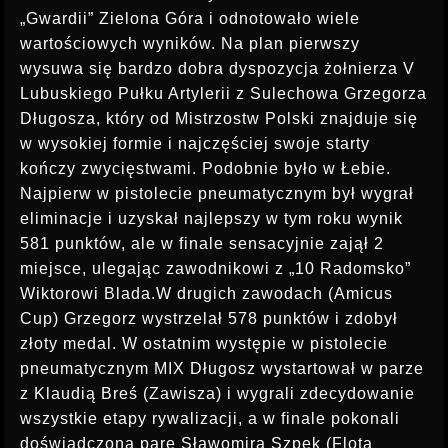
„Gwardii” Zielona Góra i odnotowało wiele
wartościowych wyników. Na plan pierwszy
wysuwa się bardzo dobra dyspozycja żołnierza V
Lubuskiego Pułku Artylerii z Sulechowa Grzegorza
Długosza, który od Mistrzostw Polski znajduje się
w wysokiej formie i najczęściej swoje starty
kończy zwycięstwami. Podobnie było w Łebie.
Najpierw w pistolecie pneumatycznym był wygrał
eliminacje i uzyskał najlepszy w tym roku wynik
581 punktów, ale w finale sensacyjnie zajął 2
miejsce, ulegając zawodnikowi z „10 Radomsko”
Wiktorowi Blada.W drugich zawodach (Amicus
Cup) Grzegorz wystrzelał 578 punktów i zdobył
złoty medal. W ostatnim występie w pistolecie
pneumatycznym MIX Długosz wystartował w parze
z Klaudią Breś (Zawisza) i wygrali zdecydowanie
wszystkie etapy rywalizacji, a w finale pokonali
doświadczoną parę Sławomira Szpek (Flota