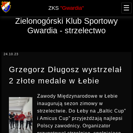
☰
ZKS
"Gwardia"
Zielonogórski Klub Sportowy
O NAS
Gwardia - strzelectwo
WŁADZE
ZAWODY
HISTORIA - blog
AKTUALNY KALENDARZ
NABÓR
JUBILEUSZ 60-lecia
24.10.23
XXV FOOM 2019
GRUPA OPEN
SPRAWOZDANIA
ARCHIWUM
Grzegorz Długosz wystrzelał
PRZYSTĄPIENIE
KURSY
REGULAMINY, UPRAWNIENIA
2 złote medale w Łebie
REGULAMIN
TERMINY KURSÓW, UPRAWNIENIA
OFERTA
LICENCJA PZSS
KWALIFIKOWANY PRACOWNIK OCHRONY
Zawody Międzynarodowe w Łebie
RODO
POZWOLENIE NA BROŃ
inaugurują sezon zimowy w
DOSKONALĄCY PRACOWNIKA OCHRONY
strzelectwie. Do Łeby na „Baltic Cup”
KONTAKT
KOMUNIKATY
KURS DETEKTYWA
i Amicus Cup” przyjeżdżają najlepsi
PROWADZĄCY STRZELANIE
Polscy zawodnicy. Organizator