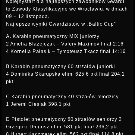
Kolejnystart dla najlepszych zawodników Gwardii
to Zawody Klasyfikacyjne we Wrocławiu, w dniach
09 – 12 listopada.
Najlepsze wyniki Gwardzistów w „Baltic Cup”
A. Karabin pneumatyczny MIX juniorzy
2 Amelia Błażejczak – Valery Maximov finał 2:16
4 Kornelia Pałasik – Tymoteusz Tkacz finał 14:16
B Karabin pneumatyczny 60 strzałów juniorki
4 Dominika Skarupska elim. 625,6 pkt finał 204,1
pkt
C Karabin pneumatyczny 40 strzałów młodzicy
1 Jeremi Cieślak 398,1 pkt
D Pistolet pneumatyczny 60 strzałów seniorzy 2
Grzegorz Długosz elim. 581 pkt finał 236,2 pkt
8 Hubert Kaczmarek elim. 562 pkt finał 114,8 pkt