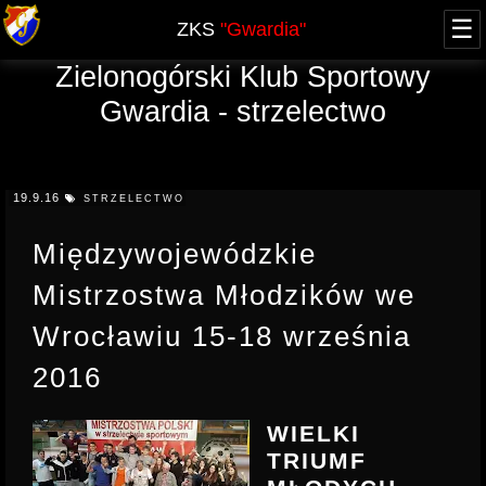
☰
ZKS
"Gwardia"
Zielonogórski Klub Sportowy
O NAS
Gwardia - strzelectwo
WŁADZE
ZAWODY
HISTORIA - blog
AKTUALNY KALENDARZ
NABÓR
JUBILEUSZ 60-lecia
19.9.16
STRZELECTWO
XXV FOOM 2019
GRUPA OPEN
SPRAWOZDANIA
ARCHIWUM
Międzywojewódzkie
PRZYSTĄPIENIE
KURSY
REGULAMINY, UPRAWNIENIA
Mistrzostwa Młodzików we
REGULAMIN
TERMINY KURSÓW, UPRAWNIENIA
OFERTA
Wrocławiu 15-18 września
LICENCJA PZSS
KWALIFIKOWANY PRACOWNIK OCHRONY
RODO
2016
POZWOLENIE NA BROŃ
DOSKONALĄCY PRACOWNIKA OCHRONY
KONTAKT
KOMUNIKATY
KURS DETEKTYWA
WIELKI
TRIUMF
PROWADZĄCY STRZELANIE