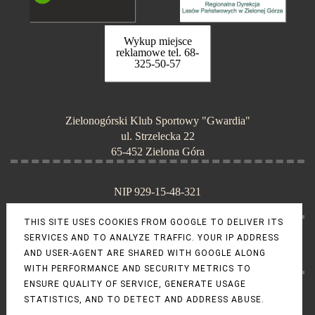
Wykup miejsce
reklamowe tel. 68-
325-50-57
Zielonogórski Klub Sportowy "Gwardia"
ul. Strzelecka 22
65-452 Zielona Góra
NIP 929-15-48-321
KRS 0000075340
THIS SITE USES COOKIES FROM GOOGLE TO DELIVER ITS
SERVICES AND TO ANALYZE TRAFFIC. YOUR IP ADDRESS
tel. 68-325-50-57 (sekretariat)
AND USER-AGENT ARE SHARED WITH GOOGLE ALONG
e-mail: gwardiazg@o2.pl
WITH PERFORMANCE AND SECURITY METRICS TO
ENSURE QUALITY OF SERVICE, GENERATE USAGE
STATISTICS, AND TO DETECT AND ADDRESS ABUSE.
nr konta bankowego: